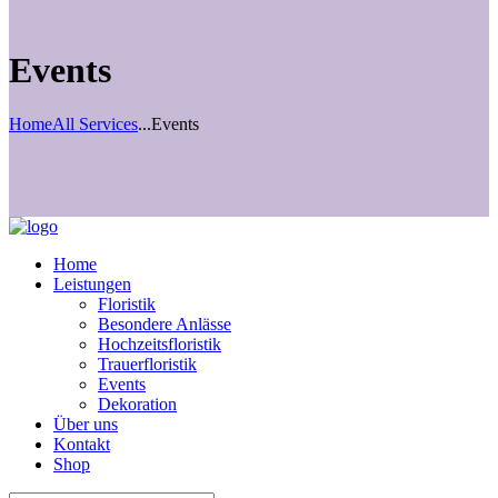
Events
Home
All Services
...
Events
Home
Leistungen
Floristik
Besondere Anlässe
Hochzeitsfloristik
Trauerfloristik
Events
Dekoration
Über uns
Kontakt
Shop