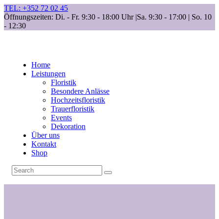
TEL: +352 72 02 45
Öffnungszeiten: Di. - Fr. 9:30 - 18:00 Uhr |
Sa. 9:30 - 17:00 | So. 10
- 12:30
Home
Leistungen
Floristik
Besondere Anlässe
Hochzeitsfloristik
Trauerfloristik
Events
Dekoration
Über uns
Kontakt
Shop