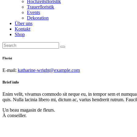
Hochzeitsfloristik
Trauerfloristik
Events
Dekoration
Über uns
Kontakt
Shop
Florist
E-mail:
katharine-wright@example.com
Brief info
Enim velit, vivamus commodo sit neque eu, in tempor sem et numquam sa
quis. Nulla lacinia libero mi, dictum ac, varius hendrerit rutrum. Fau
Un beau magasin de fleurs.
À conseiller.